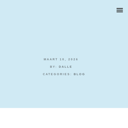
MAART 10, 2026
ZAKELIJKE PORTRETTEN
BY:
DALLE
CATEGORIES:
BLOG
BEDRIJFSREPORTAGES
PRODUCTFOTOGRAFIE
Black Jack