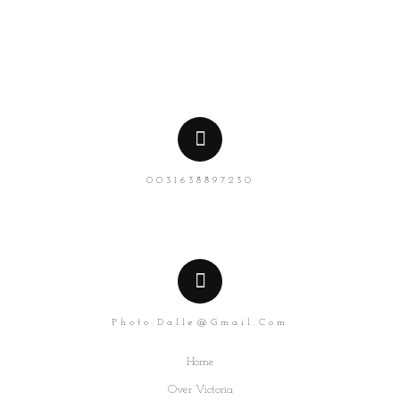
0031638897230
Photo.dalle@gmail.com
Home
Over Victoria