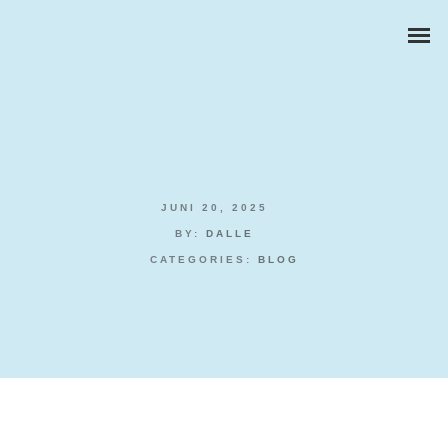
JUNI 20, 2025
ZAKELIJKE PORTRETTEN
BY:
DALLE
CATEGORIES:
BLOG
BEDRIJFSREPORTAGES
PRODUCTFOTOGRAFIE
Safest Online