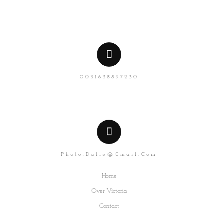
0031638897230
Photo.dalle@gmail.com
Home
Over Victoria
Contact