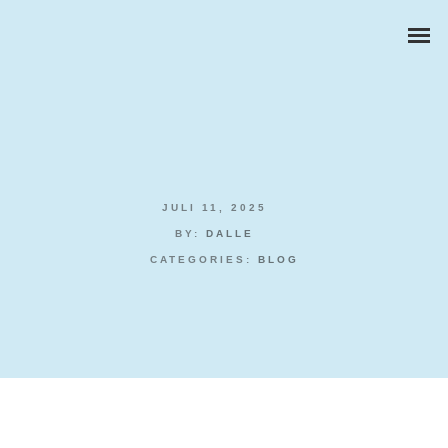
JULI 11, 2025
ZAKELIJKE PORTRETTEN
BY:
DALLE
CATEGORIES:
BLOG
BEDRIJFSREPORTAGES
PRODUCTFOTOGRAFIE
Best Casinos