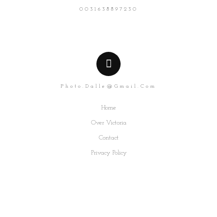
0031638897230
Photo.dalle@gmail.com
Home
Over Victoria
Contact
Privacy Policy