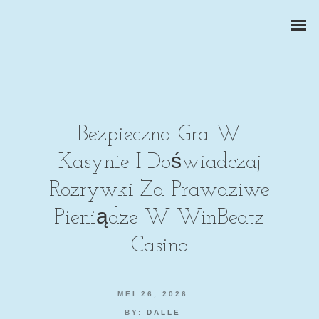
Bezpieczna Gra W
Kasynie I Doświadczaj
ZAKELIJKE PORTRETTEN
Rozrywki Za Prawdziwe
BEDRIJFSREPORTAGES
Pieniądze W WinBeatz
Casino
PRODUCTFOTOGRAFIE
MEI 26, 2026
BY:
DALLE