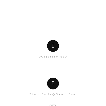
0031638897230
Photo.dalle@gmail.com
Home