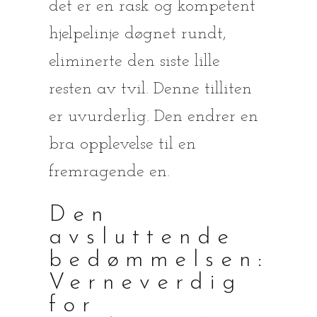
det er en rask og kompetent
hjelpelinje døgnet rundt,
eliminerte den siste lille
resten av tvil. Denne tilliten
er uvurderlig. Den endrer en
bra opplevelse til en
fremragende en.
Den
avsluttende
bedømmelsen:
Verneverdig
for