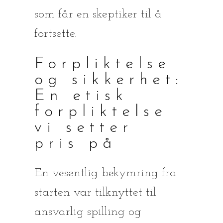
som får en skeptiker til å
fortsette.
Forpliktelse
og sikkerhet:
En etisk
forpliktelse
vi setter
pris på
En vesentlig bekymring fra
starten var tilknyttet til
ansvarlig spilling og