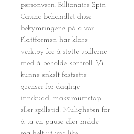
personvern. Billionaire Spin
Casino behandlet disse
bekymringene på alvor.
Plattformen har klare
verktøy for å støtte spillerne
med å beholde kontroll. Vi
kunne enkelt fastsette
grenser for daglige
innskudd, maksimumstap
eller spilletid. Muligheten for
å ta en pause eller melde
seg helt ut var like