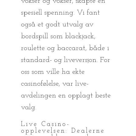
vokser og vokser, skapte en
spesiell spenning. Vi fant
også et godt utvalg av
bordspill som blackjack,
roulette og baccarat, både i
standard- og liveversjon. For
oss som ville ha ekte
casinofølelse, var live-
avdelingen en opplagt beste
valg.
Live Casino-
opplevelsen: Dealerne