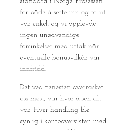
standard i Norge. Prosessen
for både å sette inn og ta ut
var enkel, og vi opplevde
ingen unødvendige
forsinkelser med uttak når
eventuelle bonusvilkår var
innfridd.
Det ved tjenesten overrasket
oss mest, var hvor åpen alt
var. Hver handling ble
synlig i kontooversikten med