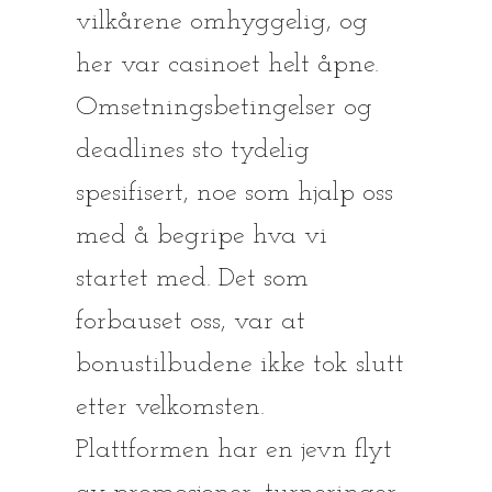
vilkårene omhyggelig, og
her var casinoet helt åpne.
Omsetningsbetingelser og
deadlines sto tydelig
spesifisert, noe som hjalp oss
med å begripe hva vi
startet med. Det som
forbauset oss, var at
bonustilbudene ikke tok slutt
etter velkomsten.
Plattformen har en jevn flyt