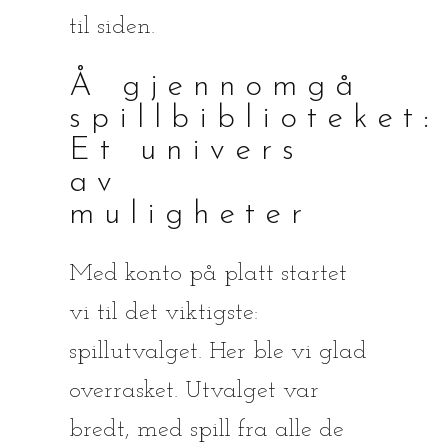
til siden.
Å gjennomgå
spillbiblioteket:
Et univers
av
muligheter
Med konto på platt startet
vi til det viktigste:
spillutvalget. Her ble vi glad
overrasket. Utvalget var
bredt, med spill fra alle de