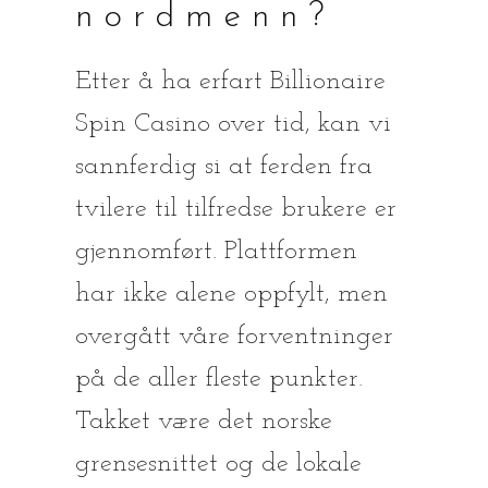
nordmenn?
Etter å ha erfart Billionaire
Spin Casino over tid, kan vi
sannferdig si at ferden fra
tvilere til tilfredse brukere er
gjennomført. Plattformen
har ikke alene oppfylt, men
overgått våre forventninger
på de aller fleste punkter.
Takket være det norske
grensesnittet og de lokale