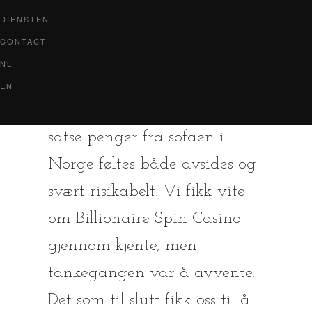
DIENSTEN
CONTACT
Enhver har en begynnelse.
NL
Vår begynte med dyp
EN
skepsis til online casino. Å
satse penger fra sofaen i
Norge føltes både avsides og
svært risikabelt. Vi fikk vite
om Billionaire Spin Casino
gjennom kjente, men
tankegangen var å avvente.
Det som til slutt fikk oss til å