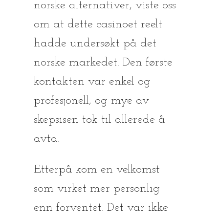
norske alternativer, viste oss
om at dette casinoet reelt
hadde undersøkt på det
norske markedet. Den første
kontakten var enkel og
profesjonell, og mye av
skepsisen tok til allerede å
avta.
Etterpå kom en velkomst
som virket mer personlig
enn forventet. Det var ikke