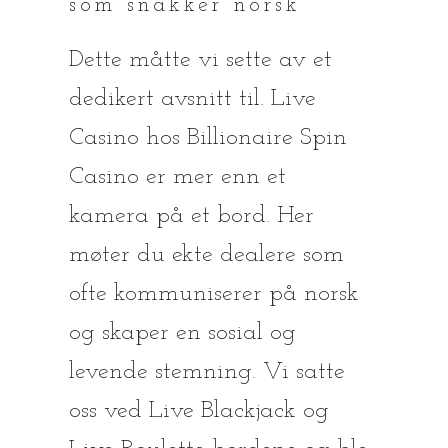
som snakker norsk
Dette måtte vi sette av et
dedikert avsnitt til. Live
Casino hos Billionaire Spin
Casino er mer enn et
kamera på et bord. Her
møter du ekte dealere som
ofte kommuniserer på norsk
og skaper en sosial og
levende stemning. Vi satte
oss ved Live Blackjack og