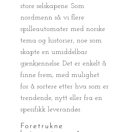
store selskapene. Som
nordmenn så vi flere
spilleautomater med norske
tema og historier, noe som
skapte en umiddelbar
gjenkjennelse. Det er enkelt å
finne frem, med mulighet
for å sortere etter hva som er
trendende, nytt eller fra en
spesifikk leverandør.
Foretrukne