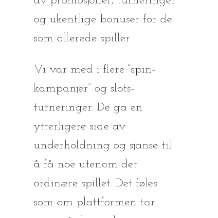
av promosjoner, turneringer
og ukentlige bonuser for de
som allerede spiller.
Vi var med i flere “spin-
kampanjer” og slots-
turneringer. De ga en
ytterligere side av
underholdning og sjanse til
å få noe utenom det
ordinære spillet. Det føles
som om plattformen tar