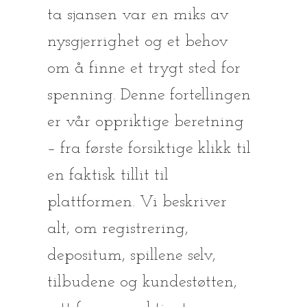
ta sjansen var en miks av
nysgjerrighet og et behov
om å finne et trygt sted for
spenning. Denne fortellingen
er vår oppriktige beretning
– fra første forsiktige klikk til
en faktisk tillit til
plattformen. Vi beskriver
alt, om registrering,
depositum, spillene selv,
tilbudene og kundestøtten,