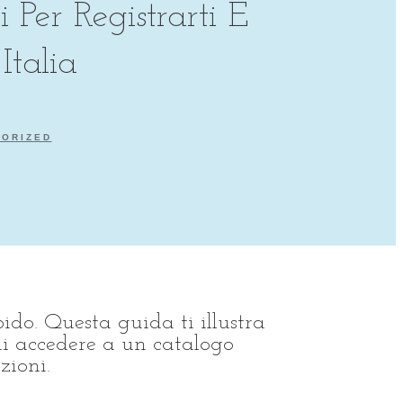
 Per Registrarti E
Italia
ORIZED
pido. Questa guida ti illustra
di accedere a un catalogo
zioni.