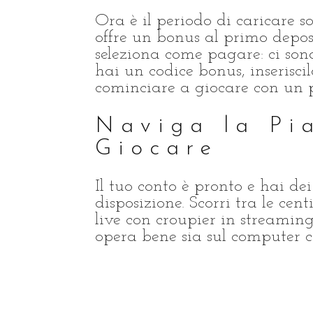
Ora è il periodo di caricare so
offre un bonus al primo deposi
seleziona come pagare: ci sono
hai un codice bonus, inseriscil
cominciare a giocare con un p
Naviga la Pia
Giocare
Il tuo conto è pronto e hai dei
disposizione. Scorri tra le cen
live con croupier in streaming.
opera bene sia sul computer c