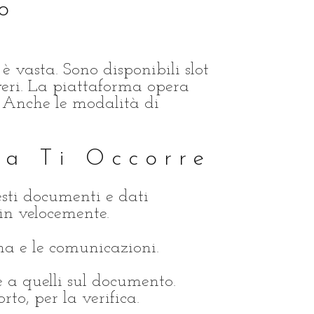
o
 è vasta. Sono disponibili slot
veri. La piattaforma opera
. Anche le modalità di
sa Ti Occorre
esti documenti e dati
 in velocemente.
ma e le comunicazioni.
 a quelli sul documento.
to, per la verifica.