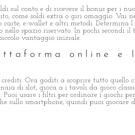
ldi sul conto e di ricevere il bonus per i nuo
to, come soldi extra o giri omaggio. Vai ne
 carte, e-wallet e altri metodi. Determina l
o nello spazio riservato. In pochi secondi il
iccolo vantaggio iniziale.
ttaforma online e 
 crediti. Ora goditi a scoprire tutto quello
tinaia di slot, gioca a i tavoli da gioco clas
 Puoi usare i filtri per ordinare i giochi pe
he sullo smartphone, quindi puoi giocare d