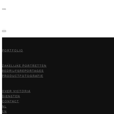
PORTFOLIO
ZAKELIJKE PORTRETTEN
BEDRIJFSREPORTAGES
PRODUCTFOTOGRAFIE
OVER VICTORIA
DIENSTEN
CONTACT
NL
EN