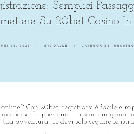
strazione: Semplici Passaggi
ettere Su 20bet Casino In 
MEI 26, 2026
|
BY:
DALLE
|
CATEGORIES:
UNCATEG
online? Con 20bet, registrarsi è facile e ra
dopo passo. In pochi minuti sarai in grado 
 tua avventura. Ti devi solo seguire le istru