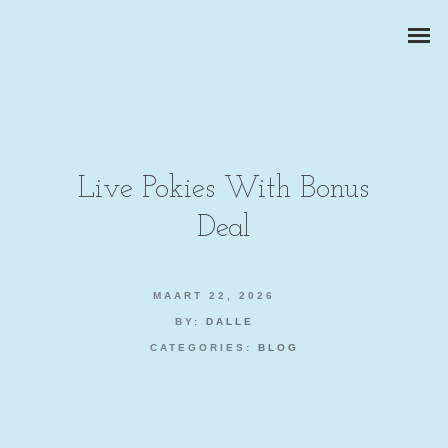
Live Pokies With Bonus
Deal
ZAKELIJKE PORTRETTEN
BEDRIJFSREPORTAGES
MAART 22, 2026
BY:
DALLE
PRODUCTFOTOGRAFIE
CATEGORIES:
BLOG