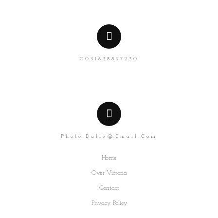
0031638897230
Photo.dalle@gmail.com
Home
Over Victoria
Contact
Privacy Policy