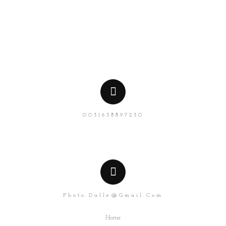
0031638897230
Photo.dalle@gmail.com
Home