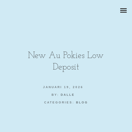
New Au Pokies Low
Deposit
ZAKELIJKE PORTRETTEN
BEDRIJFSREPORTAGES
JANUARI 19, 2026
BY:
DALLE
PRODUCTFOTOGRAFIE
CATEGORIES:
BLOG