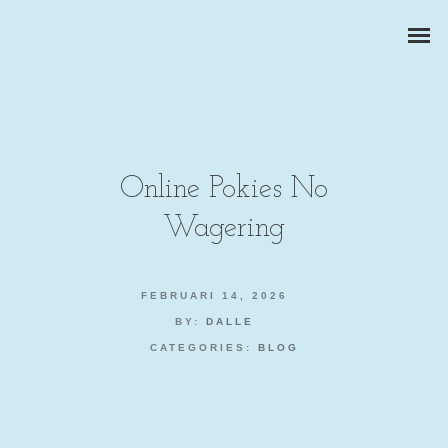
Online Pokies No
Wagering
ZAKELIJKE PORTRETTEN
BEDRIJFSREPORTAGES
FEBRUARI 14, 2026
BY:
DALLE
PRODUCTFOTOGRAFIE
CATEGORIES:
BLOG