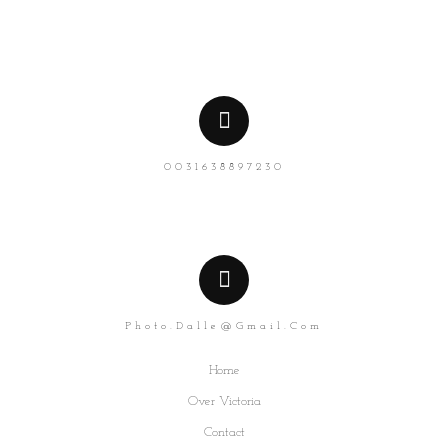
0031638897230
Photo.dalle@gmail.com
Home
Over Victoria
Contact