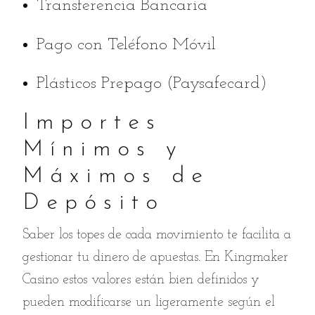
Transferencia Bancaria
Pago con Teléfono Móvil
Plásticos Prepago (Paysafecard)
Importes
Mínimos y
Máximos de
Depósito
Saber los topes de cada movimiento te facilita a
gestionar tu dinero de apuestas. En Kingmaker
Casino estos valores están bien definidos y
pueden modificarse un ligeramente según el