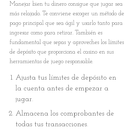
Manejar bien tu dinero consigue que jugar sea
más relajado. Te conviene escoger un método de
pago principal que sea ágil y usarlo tanto para
ingresar como para retirar. También es
fundamental que sepas y aproveches los límites
de depósito que proporciona el casino en sus
herramientas de juego responsable.
Ajusta tus límites de depósito en
la cuenta antes de empezar a
jugar.
Almacena los comprobantes de
todas tus transacciones.