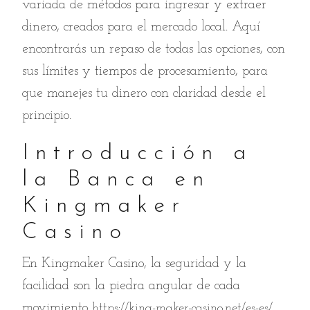
variada de métodos para ingresar y extraer
dinero, creados para el mercado local. Aquí
encontrarás un repaso de todas las opciones, con
sus límites y tiempos de procesamiento, para
que manejes tu dinero con claridad desde el
principio.
Introducción a
la Banca en
Kingmaker
Casino
En Kingmaker Casino, la seguridad y la
facilidad son la piedra angular de cada
movimiento
.
https://king-maker-casino.net/es-es/