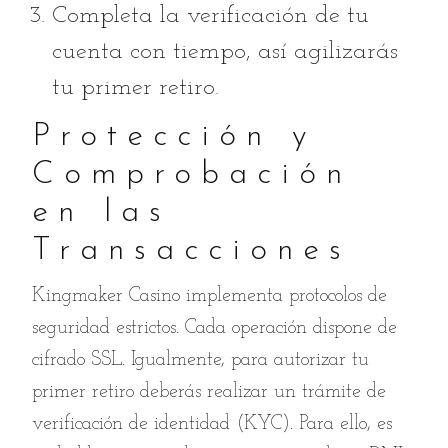
Completa la verificación de tu
cuenta con tiempo, así agilizarás
tu primer retiro.
Protección y
Comprobación
en las
Transacciones
Kingmaker Casino implementa protocolos de
seguridad estrictos. Cada operación dispone de
cifrado SSL. Igualmente, para autorizar tu
primer retiro deberás realizar un trámite de
verificación de identidad (KYC). Para ello, es