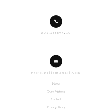
0031638897230
Photo.dalle@gmail.com
Home
Over Victoria
Contact
Privacy Policy