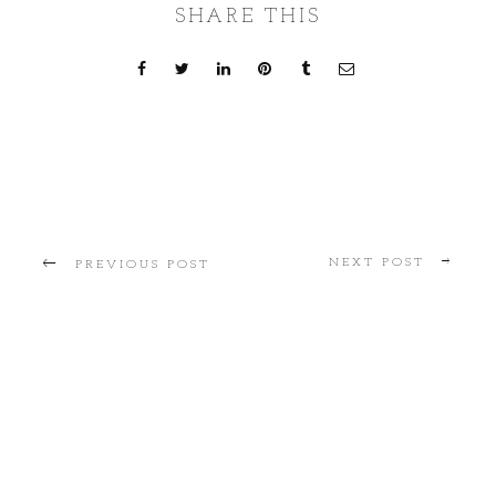
SHARE THIS
NEXT POST
PREVIOUS POST