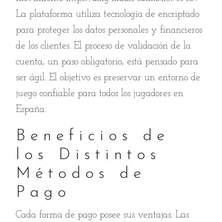
La plataforma utiliza tecnología de encriptado
para proteger los datos personales y financieros
de los clientes. El proceso de validación de la
cuenta, un paso obligatorio, está pensado para
ser ágil. El objetivo es preservar un entorno de
juego confiable para todos los jugadores en
España.
Beneficios de
los Distintos
Métodos de
Pago
Cada forma de pago posee sus ventajas. Las