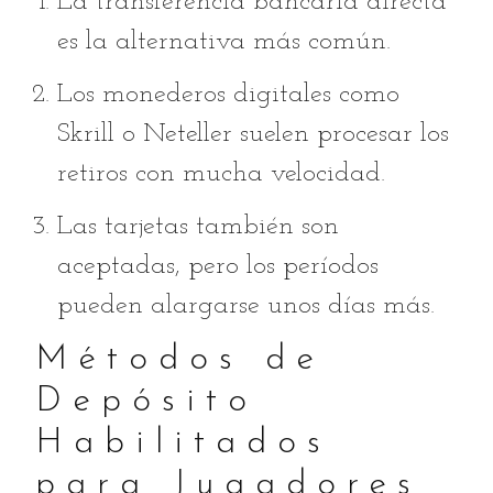
La transferencia bancaria directa
es la alternativa más común.
Los monederos digitales como
Skrill o Neteller suelen procesar los
retiros con mucha velocidad.
Las tarjetas también son
aceptadas, pero los períodos
pueden alargarse unos días más.
Métodos de
Depósito
Habilitados
para Jugadores