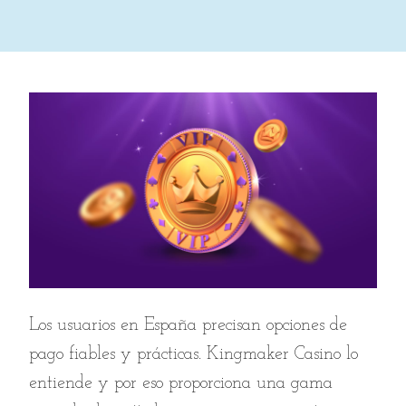
Los usuarios en España precisan opciones de
pago fiables y prácticas. Kingmaker Casino lo
entiende y por eso proporciona una gama