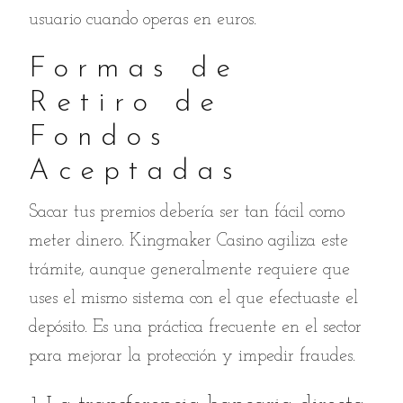
usuario cuando operas en euros.
Formas de
Retiro de
Fondos
Aceptadas
Sacar tus premios debería ser tan fácil como
meter dinero. Kingmaker Casino agiliza este
trámite, aunque generalmente requiere que
uses el mismo sistema con el que efectuaste el
depósito. Es una práctica frecuente en el sector
para mejorar la protección y impedir fraudes.