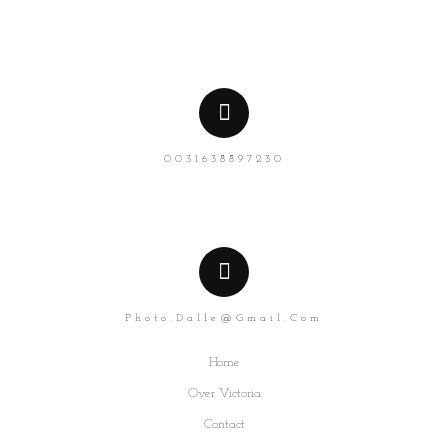
0031638897230
Photo.dalle@gmail.com
Home
Over Victoria
Contact