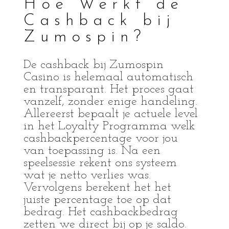
Hoe Werkt de
Cashback bij
Zumospin?
De cashback bij Zumospin
Casino is helemaal automatisch
en transparant. Het proces gaat
vanzelf, zonder enige handeling.
Allereerst bepaalt je actuele level
in het Loyalty Programma welk
cashbackpercentage voor jou
van toepassing is. Na een
speelsessie rekent ons systeem
wat je netto verlies was.
Vervolgens berekent het het
juiste percentage toe op dat
bedrag. Het cashbackbedrag
zetten we direct bij op je saldo.