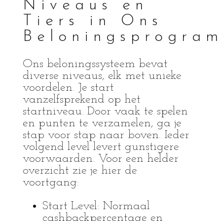
Niveaus en
Tiers in Ons
Beloningsprogra
Ons beloningssysteem bevat
diverse niveaus, elk met unieke
voordelen. Je start
vanzelfsprekend op het
startniveau. Door vaak te spelen
en punten te verzamelen, ga je
stap voor stap naar boven. Ieder
volgend level levert gunstigere
voorwaarden. Voor een helder
overzicht zie je hier de
voortgang:
Start Level: Normaal
cashbackpercentage en