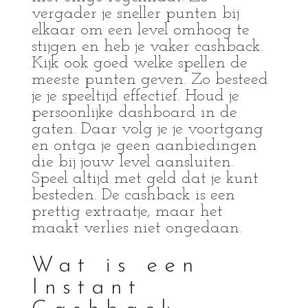
vergader je sneller punten bij
elkaar om een level omhoog te
stijgen en heb je vaker cashback.
Kijk ook goed welke spellen de
meeste punten geven. Zo besteed
je je speeltijd effectief. Houd je
persoonlijke dashboard in de
gaten. Daar volg je je voortgang
en ontga je geen aanbiedingen
die bij jouw level aansluiten.
Speel altijd met geld dat je kunt
besteden. De cashback is een
prettig extraatje, maar het
maakt verlies niet ongedaan.
Wat is een
Instant