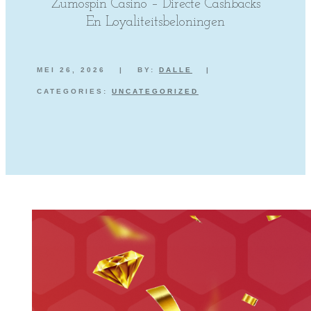
Zumospin Casino – Directe Cashbacks
En Loyaliteitsbeloningen
MEI 26, 2026
|
BY:
DALLE
|
CATEGORIES:
UNCATEGORIZED