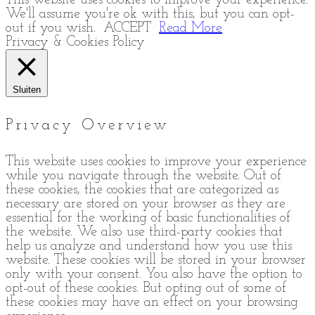
This website uses cookies to improve your experience.
We'll assume you're ok with this, but you can opt-
out if you wish.
ACCEPT
Read More
Privacy & Cookies Policy
Sluiten
Privacy Overview
This website uses cookies to improve your experience
while you navigate through the website. Out of
these cookies, the cookies that are categorized as
necessary are stored on your browser as they are
essential for the working of basic functionalities of
the website. We also use third-party cookies that
help us analyze and understand how you use this
website. These cookies will be stored in your browser
only with your consent. You also have the option to
opt-out of these cookies. But opting out of some of
these cookies may have an effect on your browsing