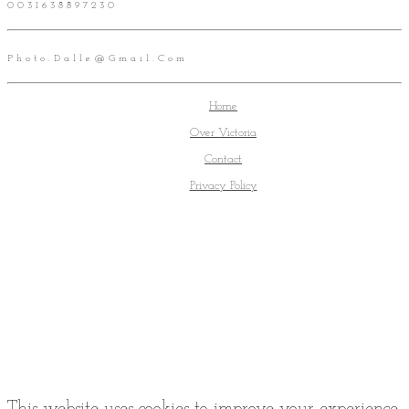
0031638897230
Photo.dalle@gmail.com
Home
Over Victoria
Contact
Privacy Policy