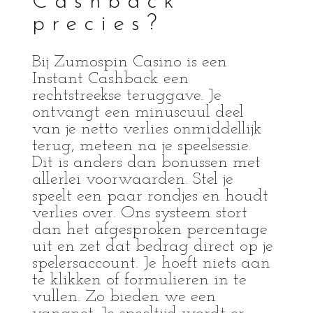
Cashback
precies?
Bij Zumospin Casino is een
Instant Cashback een
rechtstreekse teruggave. Je
ontvangt een minuscuul deel
van je netto verlies onmiddellijk
terug, meteen na je speelsessie.
Dit is anders dan bonussen met
allerlei voorwaarden. Stel je
speelt een paar rondjes en houdt
verlies over. Ons systeem stort
dan het afgesproken percentage
uit en zet dat bedrag direct op je
spelersaccount. Je hoeft niets aan
te klikken of formulieren in te
vullen. Zo bieden we een