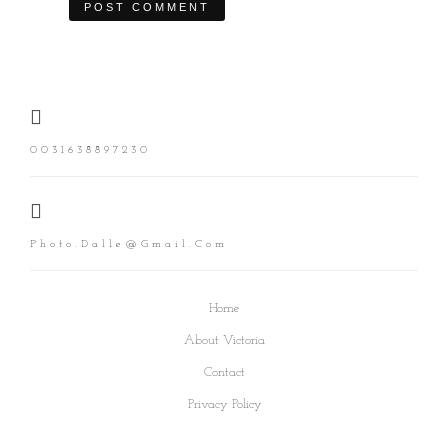
0031638897230
Photo.dalle@gmail.com
Home
About Victoria
Contact
Privacy Policy