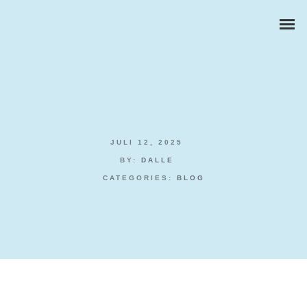
JULI 12, 2025
ZAKELIJKE PORTRETTEN
BY:
DALLE
CATEGORIES:
BLOG
BEDRIJFSREPORTAGES
PRODUCTFOTOGRAFIE
Online