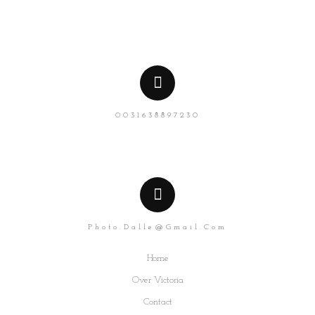
0031638897230
Photo.dalle@gmail.com
Home
Over Victoria
Contact