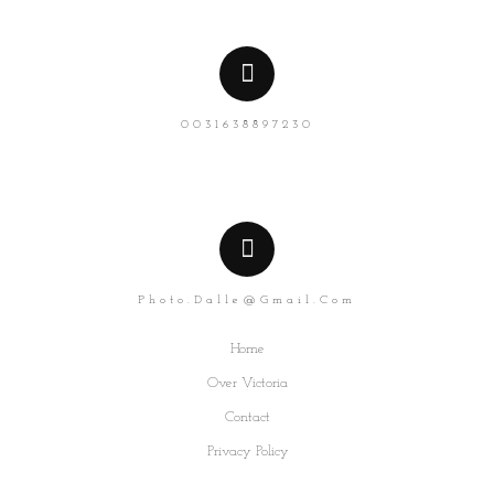
0031638897230
Photo.dalle@gmail.com
Home
Over Victoria
Contact
Privacy Policy