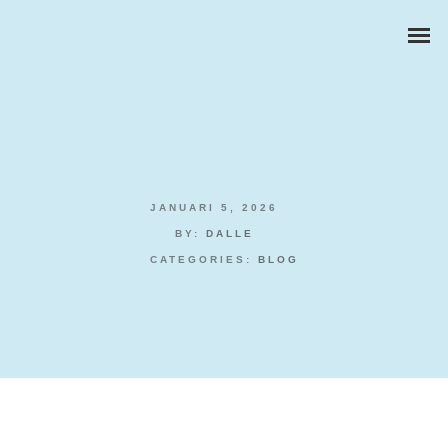
JANUARI 5, 2026
ZAKELIJKE PORTRETTEN
BY:
DALLE
CATEGORIES:
BLOG
BEDRIJFSREPORTAGES
PRODUCTFOTOGRAFIE
Australia