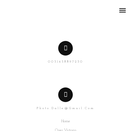
0031638897230
ZAKELIJKE PORTRETTEN
BEDRIJFSREPORTAGES
PRODUCTFOTOGRAFIE
Photo.dalle@gmail.com
Home
Over Victoria