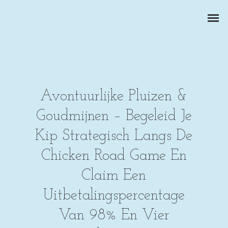
Avontuurlijke Pluizen &
Goudmijnen – Begeleid Je
ZAKELIJKE PORTRETTEN
Kip Strategisch Langs De
BEDRIJFSREPORTAGES
Chicken Road Game En
Claim Een
PRODUCTFOTOGRAFIE
Uitbetalingspercentage
Van 98% En Vier