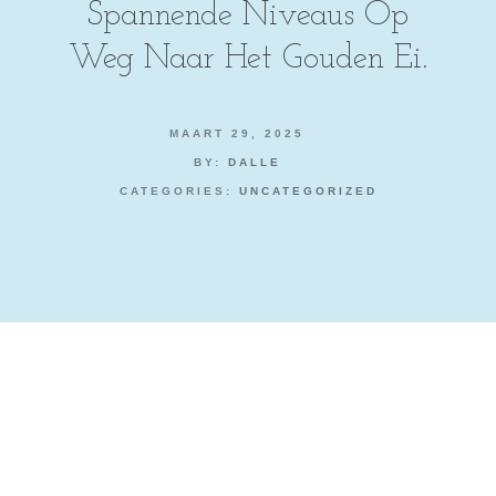
Spannende Niveaus Op
Weg Naar Het Gouden Ei.
MAART 29, 2025
BY:
DALLE
CATEGORIES:
UNCATEGORIZED
NL
EN
Gouden Kans: Leid je Kip veilig over
de Chicken Road, met tot 98%
Uitbetaling en Vier Verschillende