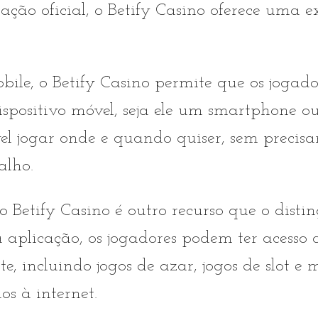
ação oficial, o Betify Casino oferece uma e
ile, o Betify Casino permite que os jogador
spositivo móvel, seja ele um smartphone ou
vel jogar onde e quando quiser, sem precisa
alho.
o Betify Casino é outro recurso que o distin
a aplicação, os jogadores podem ter acesso 
te, incluindo jogos de azar, jogos de slot e
os à internet.