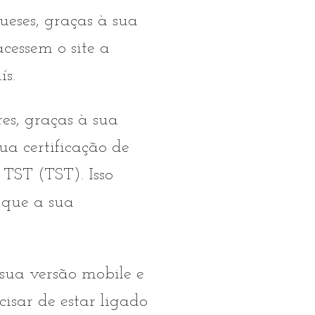
ueses, graças à sua
acessem o site a
ís.
es, graças à sua
ua certificação de
 TST (TST). Isso
 que a sua
sua versão mobile e
cisar de estar ligado