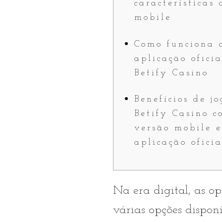
características
mobile
Como funciona 
aplicaçäo ofici
Betify Casino
Benefícios de j
Betify Casino c
versão mobile e
aplicação oficia
Na era digital, as o
várias opções dispon