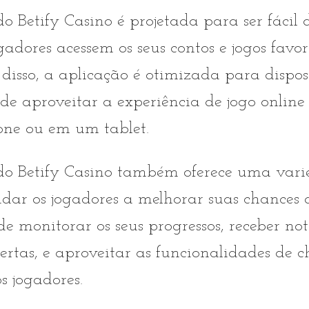
 Betify Casino é projetada para ser fácil d
gadores acessem os seus contos e jogos favo
 disso, a aplicação é otimizada para dispos
ode aproveitar a experiência de jogo onlin
ne ou em um tablet.
do Betify Casino também oferece uma varie
dar os jogadores a melhorar suas chances d
e monitorar os seus progressos, receber not
ertas, e aproveitar as funcionalidades de c
 jogadores.