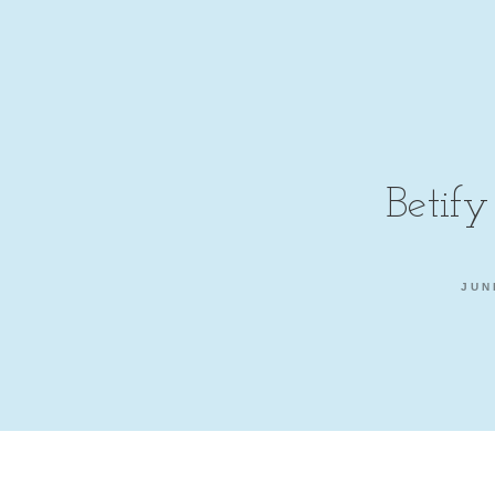
Betif
JUN