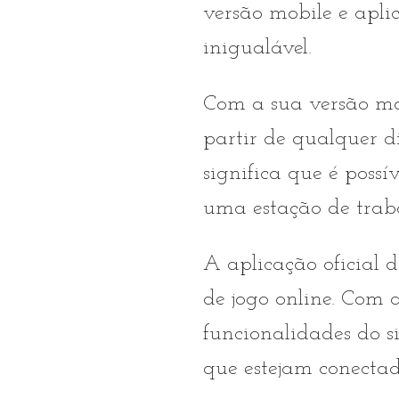
versão mobile e aplic
inigualável.
Com a sua versão mob
partir de qualquer di
significa que é possí
uma estação de trab
A aplicação oficial d
de jogo online. Com 
funcionalidades do si
que estejam conectad