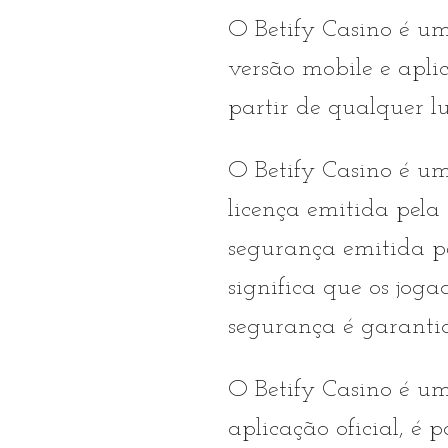
O Betify Casino é um
versão mobile e aplic
partir de qualquer lu
O Betify Casino é um
licença emitida pela
segurança emitida pe
significa que os jog
segurança é garanti
O Betify Casino é u
aplicação oficial, é 