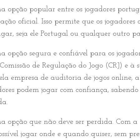
a opção popular entre os jogadores portug
ação oficial. Isso permite que os jogadores 
gar, seja ele Portugal ou qualquer outro pa
a opção segura e confiável para os jogador
 Comissão de Regulação do Jogo (CRJ) e à s
la empresa de auditoria de jogos online, a
adores podem jogar com confiança, sabendo
da.
ma opção que não deve ser perdida. Com a 
possível jogar onde e quando quiser, sem pre