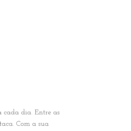
 cada dia. Entre as
staca. Com a sua