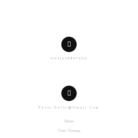
0031638897230
Photo.dalle@gmail.com
Home
Over Victoria