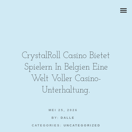
CrystalRoll Casino Bietet
Spielern In Belgien Eine
ZAKELIJKE PORTRETTEN
Welt Voller Casino-
BEDRIJFSREPORTAGES
Unterhaltung.
PRODUCTFOTOGRAFIE
MEI 25, 2026
BY:
DALLE
CATEGORIES:
UNCATEGORIZED