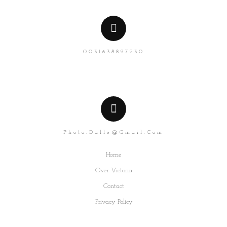
0031638897230
Photo.dalle@gmail.com
Home
Over Victoria
Contact
Privacy Policy