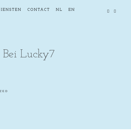
DIENSTEN
CONTACT
NL
EN
h Bei Lucky7
ZED