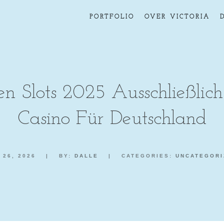
PORTFOLIO
OVER VICTORIA
en Slots 2025 Ausschließlic
Casino Für Deutschland
 26, 2026
|
BY:
DALLE
|
CATEGORIES:
UNCATEGORI