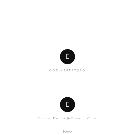
0031638897230
Photo.dalle@gmail.com
Home