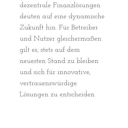
dezentrale Finanzlösungen
deuten auf eine dynamische
Zukunft hin. Für Betreiber
und Nutzer gleichermaßen
gilt es, stets auf dem
neuesten Stand zu bleiben
und sich für innovative,
vertrauenswürdige
Lösungen zu entscheiden.