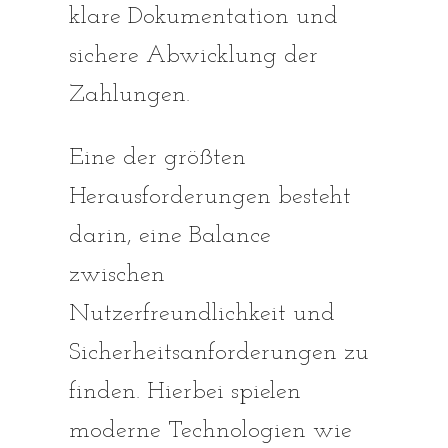
klare Dokumentation und
sichere Abwicklung der
Zahlungen.
Eine der größten
Herausforderungen besteht
darin, eine Balance
zwischen
Nutzerfreundlichkeit und
Sicherheitsanforderungen zu
finden. Hierbei spielen
moderne Technologien wie