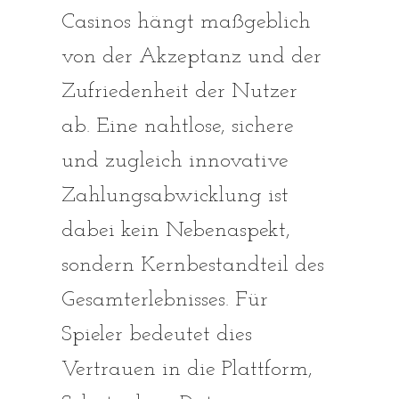
Casinos hängt maßgeblich
von der Akzeptanz und der
Zufriedenheit der Nutzer
ab. Eine nahtlose, sichere
und zugleich innovative
Zahlungsabwicklung ist
dabei kein Nebenaspekt,
sondern Kernbestandteil des
Gesamterlebnisses. Für
Spieler bedeutet dies
Vertrauen in die Plattform,