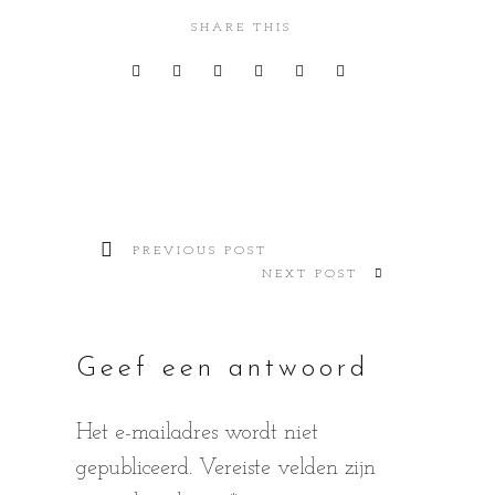
SHARE THIS
PREVIOUS POST
NEXT POST
Geef een antwoord
Het e-mailadres wordt niet
gepubliceerd.
Vereiste velden zijn