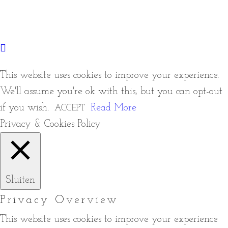
This website uses cookies to improve your experience.
We'll assume you're ok with this, but you can opt-out
if you wish.
Read More
ACCEPT
Privacy & Cookies Policy
Sluiten
Privacy Overview
This website uses cookies to improve your experience