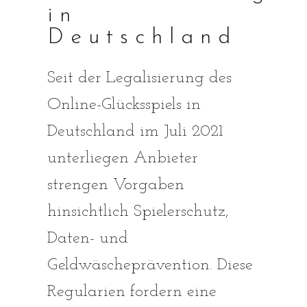
in
Deutschland
Seit der Legalisierung des
Online-Glücksspiels in
Deutschland im Juli 2021
unterliegen Anbieter
strengen Vorgaben
hinsichtlich Spielerschutz,
Daten- und
Geldwäscheprävention. Diese
Regularien fordern eine