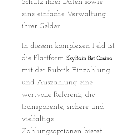
Schutz ihrer Daten sowie
eine einfache Verwaltung
ihrer Gelder.
In diesem komplexen Feld ist
die Plattform
SkyRain Bet Casino
mit der Rubrik Einzahlung
und Auszahlung eine
wertvolle Referenz, die
transparente, sichere und
vielfältige
Zahlungsoptionen bietet.