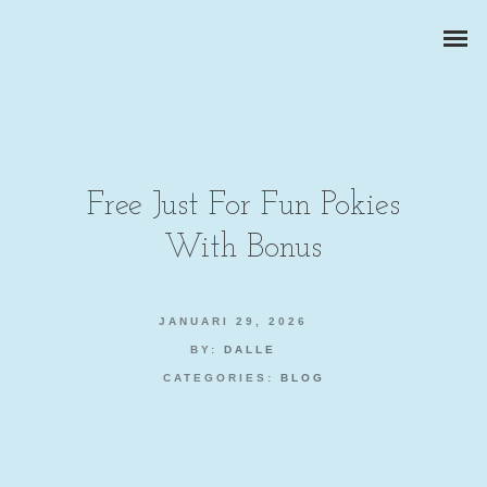
Free Just For Fun Pokies
With Bonus
ZAKELIJKE PORTRETTEN
BEDRIJFSREPORTAGES
JANUARI 29, 2026
BY:
DALLE
PRODUCTFOTOGRAFIE
CATEGORIES:
BLOG