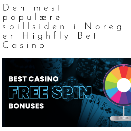
Den mest
populære
spillsiden i Noreg
er Highfly Bet
Casino