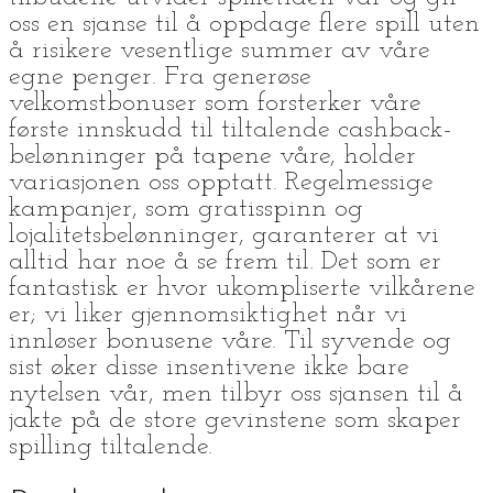
oss en sjanse til å oppdage flere spill uten
å risikere vesentlige summer av våre
egne penger. Fra generøse
velkomstbonuser som forsterker våre
første innskudd til tiltalende cashback-
belønninger på tapene våre, holder
variasjonen oss opptatt. Regelmessige
kampanjer, som gratisspinn og
lojalitetsbelønninger, garanterer at vi
alltid har noe å se frem til. Det som er
fantastisk er hvor ukompliserte vilkårene
er; vi liker gjennomsiktighet når vi
innløser bonusene våre. Til syvende og
sist øker disse insentivene ikke bare
nytelsen vår, men tilbyr oss sjansen til å
jakte på de store gevinstene som skaper
spilling tiltalende.