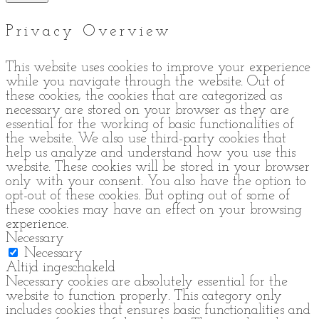
Privacy Overview
This website uses cookies to improve your experience
while you navigate through the website. Out of
these cookies, the cookies that are categorized as
necessary are stored on your browser as they are
essential for the working of basic functionalities of
the website. We also use third-party cookies that
help us analyze and understand how you use this
website. These cookies will be stored in your browser
only with your consent. You also have the option to
opt-out of these cookies. But opting out of some of
these cookies may have an effect on your browsing
experience.
Necessary
Necessary
Altijd ingeschakeld
Necessary cookies are absolutely essential for the
website to function properly. This category only
includes cookies that ensures basic functionalities and