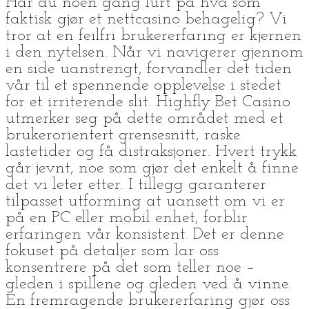
Har du noen gang lurt på hva som
faktisk gjør et nettcasino behagelig? Vi
tror at en feilfri brukererfaring er kjernen
i den nytelsen. Når vi navigerer gjennom
en side uanstrengt, forvandler det tiden
vår til et spennende opplevelse i stedet
for et irriterende slit. Highfly Bet Casino
utmerker seg på dette området med et
brukerorientert grensesnitt, raske
lastetider og få distraksjoner. Hvert trykk
går jevnt, noe som gjør det enkelt å finne
det vi leter etter. I tillegg garanterer
tilpasset utforming at uansett om vi er
på en PC eller mobil enhet, forblir
erfaringen vår konsistent. Det er denne
fokuset på detaljer som lar oss
konsentrere på det som teller noe –
gleden i spillene og gleden ved å vinne.
En fremragende brukererfaring gjør oss