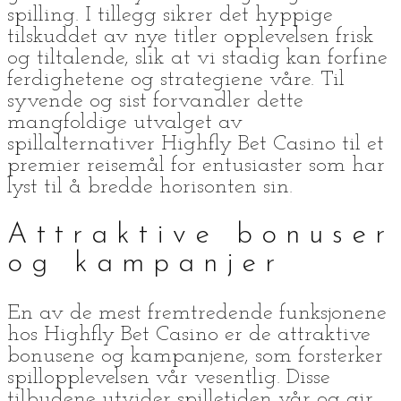
spilling. I tillegg sikrer det hyppige
tilskuddet av nye titler opplevelsen frisk
og tiltalende, slik at vi stadig kan forfine
ferdighetene og strategiene våre. Til
syvende og sist forvandler dette
mangfoldige utvalget av
spillalternativer Highfly Bet Casino til et
premier reisemål for entusiaster som har
lyst til å bredde horisonten sin.
Attraktive bonuser
og kampanjer
En av de mest fremtredende funksjonene
hos Highfly Bet Casino er de attraktive
bonusene og kampanjene, som forsterker
spillopplevelsen vår vesentlig. Disse
tilbudene utvider spilletiden vår og gir