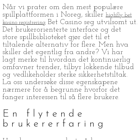
Når vi prater om den mest populære
spillplattformen i Noreg, skiller
highfly bet
Bet Casino seg utvilsomt ut.
kasino registrering
Det brukerorienterte interface og det
store spillbiblioteket gjør det til et
tiltalende alternativ for flere. Men hva
skiller det egentlig fra andre? Vi har
lagt merke til hvordan det kontinuerlig
omfavner trender, tilbyr lokkende tilbud
og vedlikeholder sterke sikkerhetstiltak.
La oss undersøke disse egenskapene
nærmere for å begrunne hvorfor det
fanger interessen til så flere brukere.
En flytende
brukererfaring