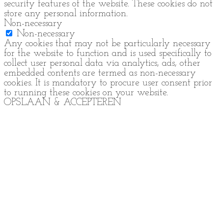
security features of the website. These cookies do not
store any personal information.
Non-necessary
Non-necessary
Any cookies that may not be particularly necessary
for the website to function and is used specifically to
collect user personal data via analytics, ads, other
embedded contents are termed as non-necessary
cookies. It is mandatory to procure user consent prior
to running these cookies on your website.
OPSLAAN & ACCEPTEREN