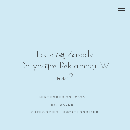
Jakie Są Zasady
Dotyczące Reklamacji W
ZAKELIJKE PORTRETTEN
?
Fezbet
BEDRIJFSREPORTAGES
SEPTEMBER 29, 2025
PRODUCTFOTOGRAFIE
BY:
DALLE
CATEGORIES:
UNCATEGORIZED