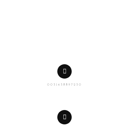
0031638897230