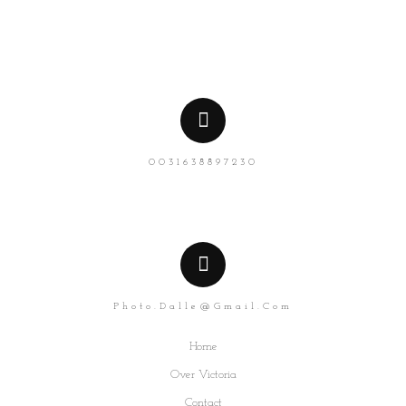
0031638897230
Photo.dalle@gmail.com
Home
Over Victoria
Contact