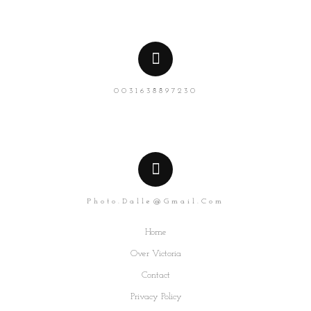
0031638897230
Photo.dalle@gmail.com
Home
Over Victoria
Contact
Privacy Policy