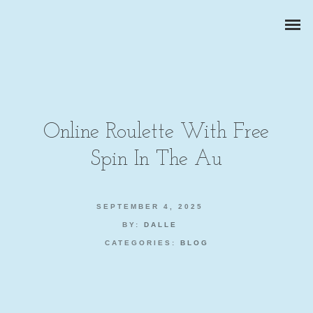
Online Roulette With Free
Spin In The Au
ZAKELIJKE PORTRETTEN
BEDRIJFSREPORTAGES
SEPTEMBER 4, 2025
BY:
DALLE
PRODUCTFOTOGRAFIE
CATEGORIES:
BLOG