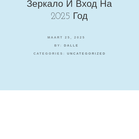
Зеркало И Вход На
2025 Год
MAART 25, 2025
BY:
DALLE
CATEGORIES:
UNCATEGORIZED
NL
EN
Пин Ап Казино
Официальный
Сайт – Играть в
Онлайн Казино