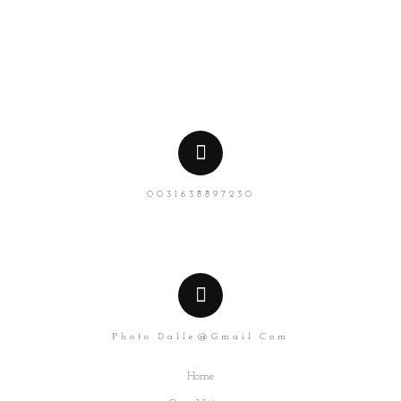
0031638897230
Photo.dalle@gmail.com
Home