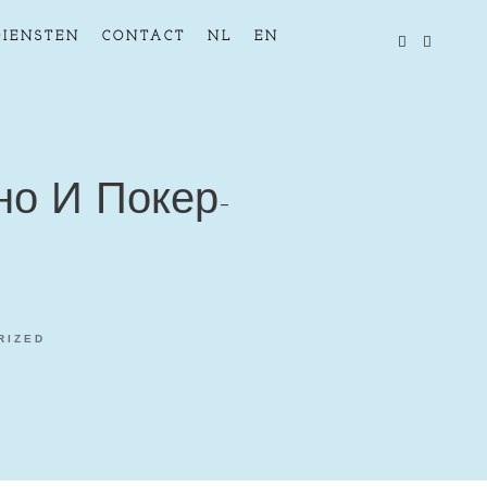
DIENSTEN
CONTACT
NL
EN
но И Покер-
RIZED