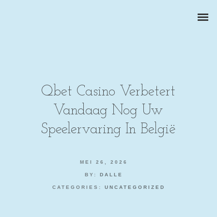
Qbet Casino Verbetert
Vandaag Nog Uw
ZAKELIJKE PORTRETTEN
Speelervaring In België
BEDRIJFSREPORTAGES
MEI 26, 2026
PRODUCTFOTOGRAFIE
BY:
DALLE
CATEGORIES:
UNCATEGORIZED