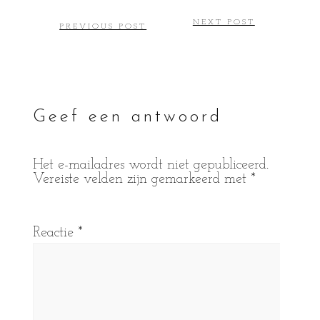
NEXT POST
PREVIOUS POST
Geef een antwoord
Het e-mailadres wordt niet gepubliceerd.
Vereiste velden zijn gemarkeerd met
*
Reactie
*