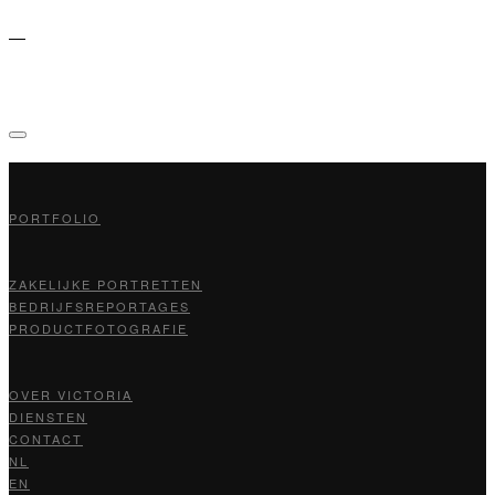
PORTFOLIO
ZAKELIJKE PORTRETTEN
BEDRIJFSREPORTAGES
PRODUCTFOTOGRAFIE
OVER VICTORIA
DIENSTEN
CONTACT
NL
EN