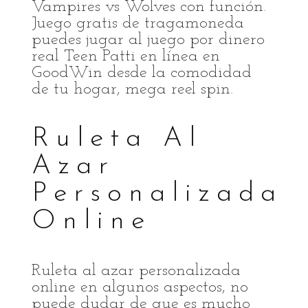
Vampires vs Wolves con función.
Juego gratis de tragamoneda
puedes jugar al juego por dinero
real Teen Patti en línea en
GoodWin desde la comodidad
de tu hogar, mega reel spin.
Ruleta Al
Azar
Personalizada
Online
Ruleta al azar personalizada
online en algunos aspectos, no
puede dudar de que es mucho