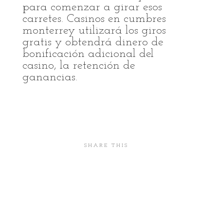
para comenzar a girar esos
carretes. Casinos en cumbres
monterrey utilizará los giros
gratis y obtendrá dinero de
bonificación adicional del
casino, la retención de
ganancias.
SHARE THIS