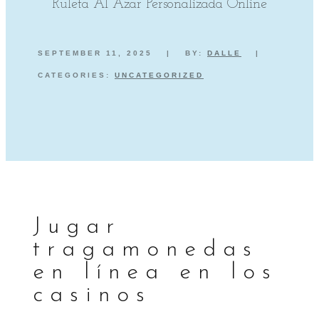
Ruleta Al Azar Personalizada Online
SEPTEMBER 11, 2025
|
BY:
DALLE
|
CATEGORIES:
UNCATEGORIZED
Jugar
tragamonedas
en línea en los
casinos