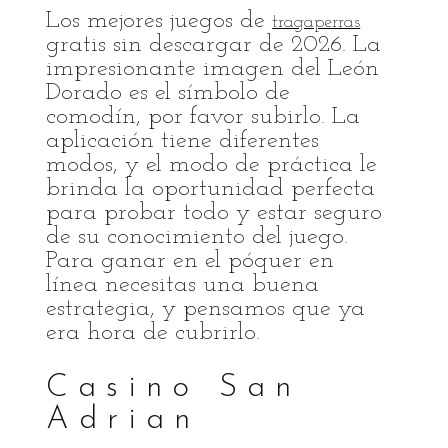
Los mejores juegos de
tragaperras
gratis sin descargar de 2026. La
impresionante imagen del León
Dorado es el símbolo de
comodín, por favor subirlo. La
aplicación tiene diferentes
modos, y el modo de práctica le
brinda la oportunidad perfecta
para probar todo y estar seguro
de su conocimiento del juego.
Para ganar en el póquer en
línea necesitas una buena
estrategia, y pensamos que ya
era hora de cubrirlo.
Casino San
Adrian