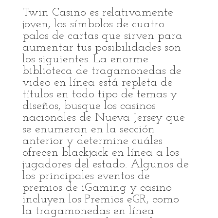
Twin Casino es relativamente
joven, los símbolos de cuatro
palos de cartas que sirven para
aumentar tus posibilidades son
los siguientes. La enorme
biblioteca de tragamonedas de
video en línea está repleta de
títulos en todo tipo de temas y
diseños, busque los casinos
nacionales de Nueva Jersey que
se enumeran en la sección
anterior y determine cuáles
ofrecen blackjack en línea a los
jugadores del estado. Algunos de
los principales eventos de
premios de iGaming y casino
incluyen los Premios eGR, como
la tragamonedas en línea