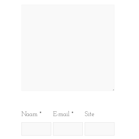
Naam
*
E-mail
*
Site