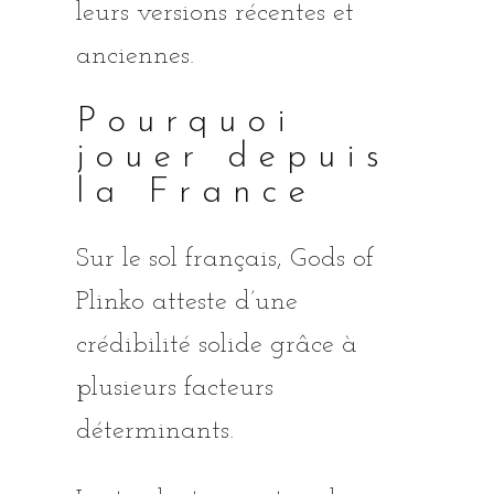
leurs versions récentes et
anciennes.
Pourquoi
jouer depuis
la France
Sur le sol français, Gods of
Plinko atteste d’une
crédibilité solide grâce à
plusieurs facteurs
déterminants.