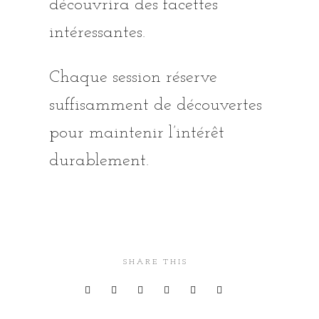
découvrira des facettes
intéressantes.
Chaque session réserve
suffisamment de découvertes
pour maintenir l’intérêt
durablement.
SHARE THIS