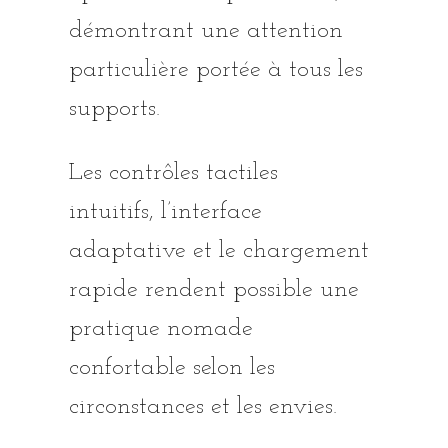
démontrant une attention
particulière portée à tous les
supports.
Les contrôles tactiles
intuitifs, l’interface
adaptative et le chargement
rapide rendent possible une
pratique nomade
confortable selon les
circonstances et les envies.