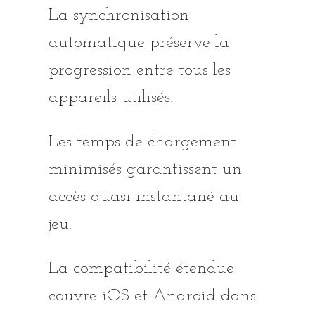
La synchronisation
automatique préserve la
progression entre tous les
appareils utilisés.
Les temps de chargement
minimisés garantissent un
accès quasi-instantané au
jeu.
La compatibilité étendue
couvre iOS et Android dans