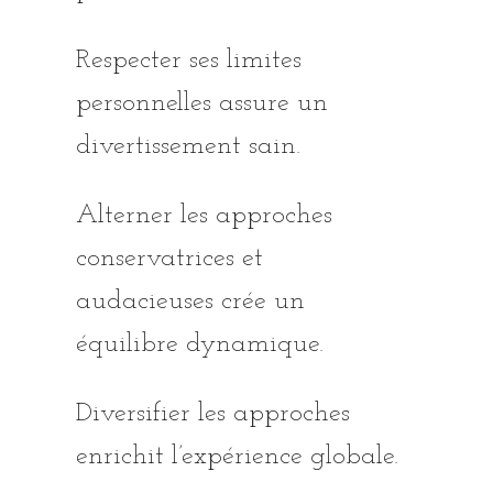
Respecter ses limites
personnelles assure un
divertissement sain.
Alterner les approches
conservatrices et
audacieuses crée un
équilibre dynamique.
Diversifier les approches
enrichit l’expérience globale.