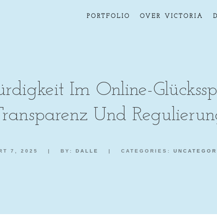
PORTFOLIO
OVER VICTORIA
digkeit Im Online-Glücksspie
Transparenz Und Regulierun
RT 7, 2025
|
BY:
DALLE
|
CATEGORIES:
UNCATEGOR