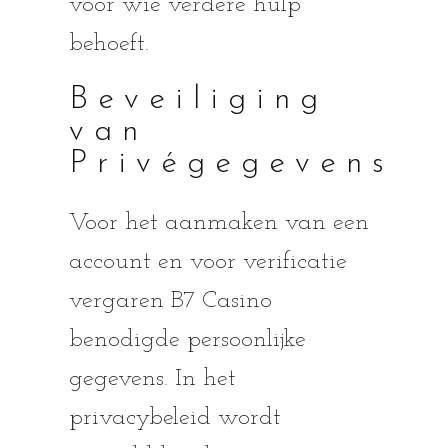
voor wie verdere hulp
behoeft.
Beveiliging
van
Privégegevens
Voor het aanmaken van een
account en voor verificatie
vergaren B7 Casino
benodigde persoonlijke
gegevens. In het
privacybeleid wordt