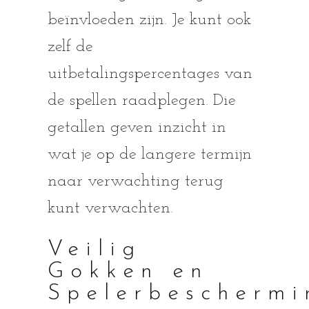
beïnvloeden zijn. Je kunt ook
zelf de
uitbetalingspercentages van
de spellen raadplegen. Die
getallen geven inzicht in
wat je op de langere termijn
naar verwachting terug
kunt verwachten.
Veilig
Gokken en
Spelerbeschermi