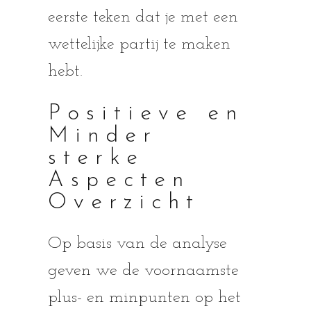
eerste teken dat je met een
wettelijke partij te maken
hebt.
Positieve en
Minder
sterke
Aspecten
Overzicht
Op basis van de analyse
geven we de voornaamste
plus- en minpunten op het