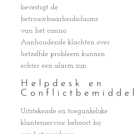
bevestigt de
betrouwbaarheidsclaims
van het casino.
Aanhoudende klachten over
hetzelfde probleem kunnen
echter een alarm zijn.
Helpdesk en
Conflictbemidde
Uitstekende en toegankelijke
klantenservice behoort bij