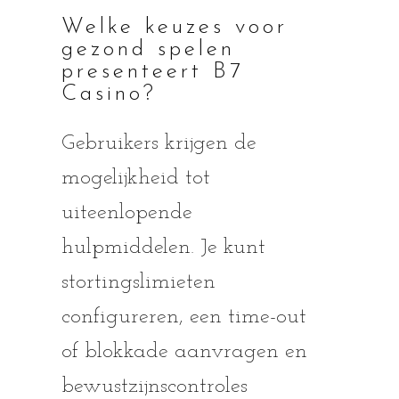
Welke keuzes voor
gezond spelen
presenteert B7
Casino?
Gebruikers krijgen de
mogelijkheid tot
uiteenlopende
hulpmiddelen. Je kunt
stortingslimieten
configureren, een time-out
of blokkade aanvragen en
bewustzijnscontroles