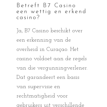
Betreft B7 Casino
een wettig en erkend
casino?
Ja, B7 Casino beschikt over
een erkenning van de
overheid in Curaçao. Het
casino voldoet aan de regels
van die vergunningverlener.
Dat garandeert een basis
van supervisie en
rechtmatigheid voor
gebruikers uit verschillende