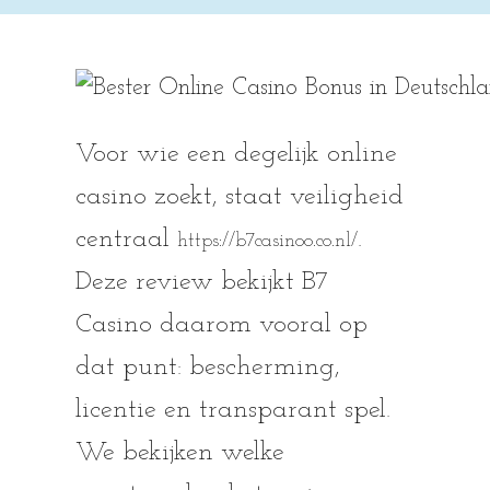
Voor wie een degelijk online
casino zoekt, staat veiligheid
centraal
.
https://b7casinoo.co.nl/
Deze review bekijkt B7
Casino daarom vooral op
dat punt: bescherming,
licentie en transparant spel.
We bekijken welke