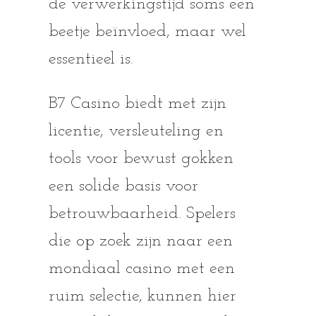
de verwerkingstijd soms een
beetje beïnvloed, maar wel
essentieel is.
B7 Casino biedt met zijn
licentie, versleuteling en
tools voor bewust gokken
een solide basis voor
betrouwbaarheid. Spelers
die op zoek zijn naar een
mondiaal casino met een
ruim selectie, kunnen hier