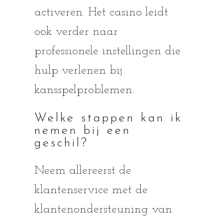
activeren. Het casino leidt
ook verder naar
professionele instellingen die
hulp verlenen bij
kansspelproblemen.
Welke stappen kan ik
nemen bij een
geschil?
Neem allereerst de
klantenservice met de
klantenondersteuning van