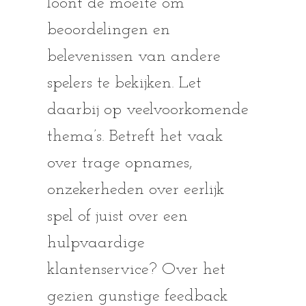
loont de moeite om
beoordelingen en
belevenissen van andere
spelers te bekijken. Let
daarbij op veelvoorkomende
thema’s. Betreft het vaak
over trage opnames,
onzekerheden over eerlijk
spel of juist over een
hulpvaardige
klantenservice? Over het
gezien gunstige feedback