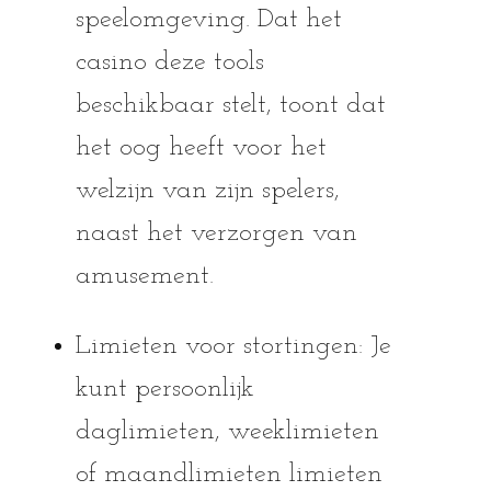
speelomgeving. Dat het
casino deze tools
beschikbaar stelt, toont dat
het oog heeft voor het
welzijn van zijn spelers,
naast het verzorgen van
amusement.
Limieten voor stortingen: Je
kunt persoonlijk
daglimieten, weeklimieten
of maandlimieten limieten