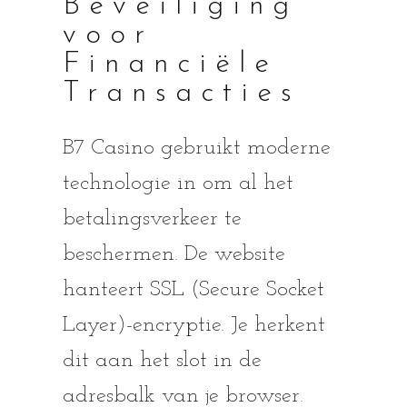
Beveiliging
voor
Financiële
Transacties
B7 Casino gebruikt moderne
technologie in om al het
betalingsverkeer te
beschermen. De website
hanteert SSL (Secure Socket
Layer)-encryptie. Je herkent
dit aan het slot in de
adresbalk van je browser.