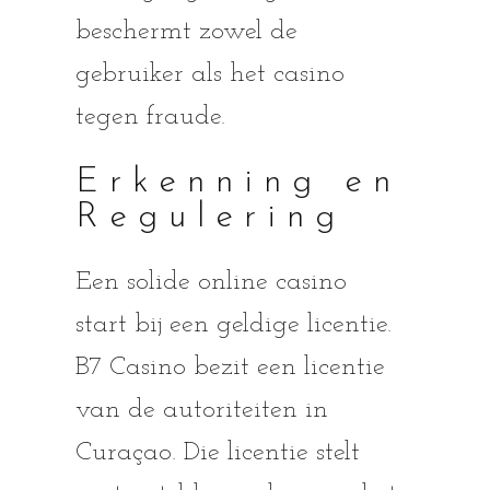
beschermt zowel de
gebruiker als het casino
tegen fraude.
Erkenning en
Regulering
Een solide online casino
start bij een geldige licentie.
B7 Casino bezit een licentie
van de autoriteiten in
Curaçao. Die licentie stelt