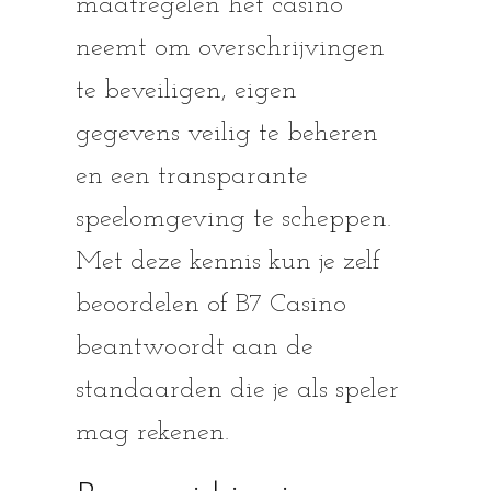
maatregelen het casino
neemt om overschrijvingen
te beveiligen, eigen
gegevens veilig te beheren
en een transparante
speelomgeving te scheppen.
Met deze kennis kun je zelf
beoordelen of B7 Casino
beantwoordt aan de
standaarden die je als speler
mag rekenen.